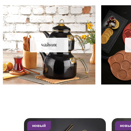
чайник
новый
новы