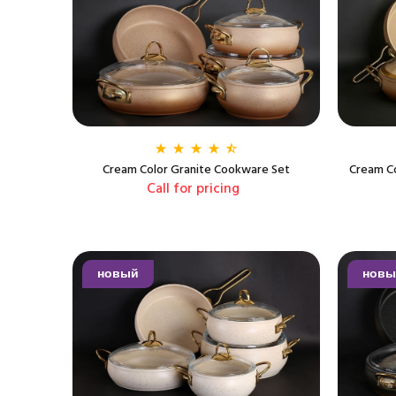
Cream Color Granite Cookware Set
Cream Co
Call for pricing
новый
новы