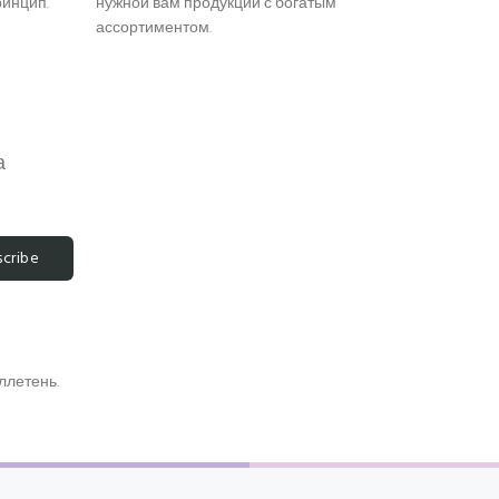
ринцип.
нужной вам продукции с богатым
ассортиментом.
а
scribe
ллетень.