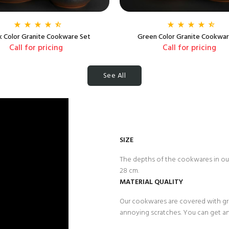
k Color Granite Cookware Set
Green Color Granite Cookwar
Call for pricing
Call for pricing
See All
SIZE
The depths of the cookwares in our 
28 cm.
MATERIAL QUALITY
Our cookwares are covered with gran
annoying scratches. You can get an