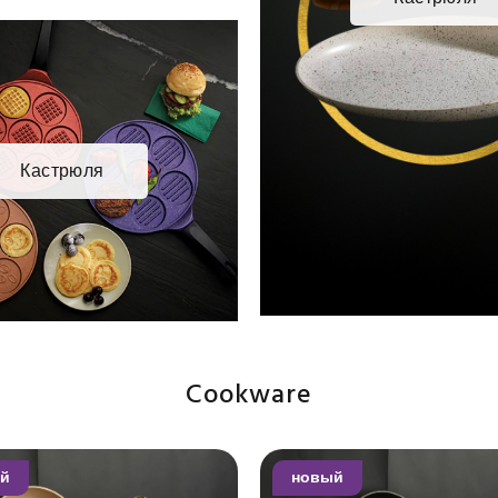
Кастрюля
Cookware
й
новый