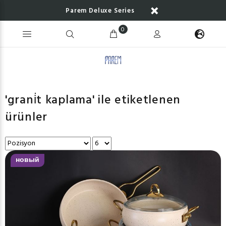
Parem Deluxe Series
0
'grani̇t kaplama' ile etiketlenen
ürünler
новый