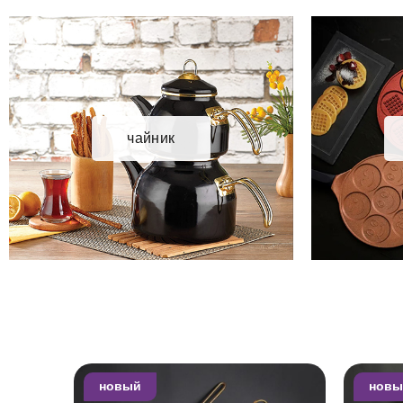
чайник
новый
новы