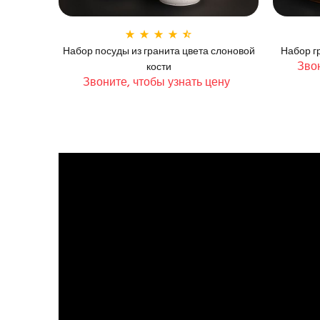
Набор посуды из гранита цвета слоновой
Набор г
Звон
кости
Звоните, чтобы узнать цену