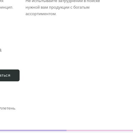
их
Не испытывайте затруднений в поиске
ринцип.
нужной вам продукции с богатым
ассортиментом.
а
аться
ллетень.