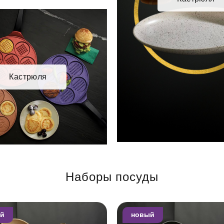
Кастрюля
Наборы посуды
й
новый