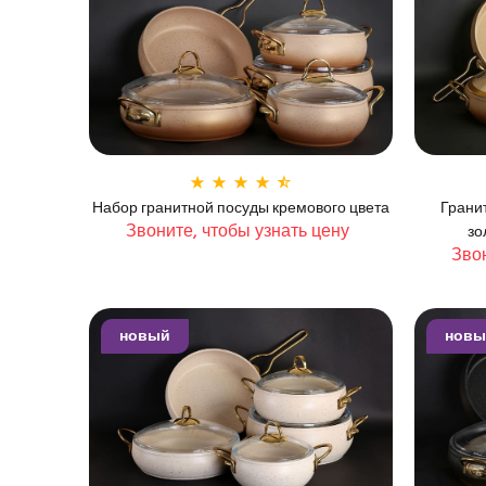
Набор гранитной посуды кремового цвета
Грани
Звоните, чтобы узнать цену
зо
Звон
новый
новы